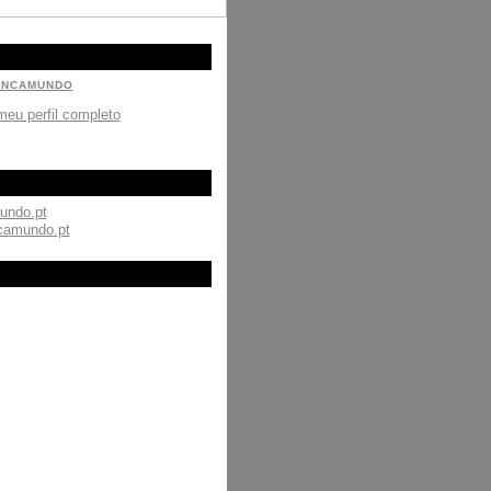
INCAMUNDO
meu perfil completo
mundo.pt
ncamundo.pt