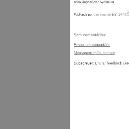
Texto Original: Alan Ayckbourn
Publicada por
trincamundo
à(s)
14:48
Sem comentários:
Enviar um comentário
Mensagem mais recente
Subscrever:
Enviar feedback (At