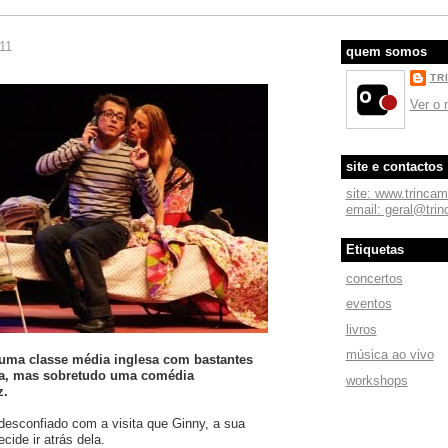
011
quem somos
TR
Ver o 
site e contactos
site: www.trinca
email: geral@tri
Etiquetas
concertos
eventos
livros
música ao vivo
 uma classe média inglesa com bastantes
a, mas sobretudo uma comédia
workshops
z.
desconfiado com a visita que Ginny, a sua
cide ir atrás dela.