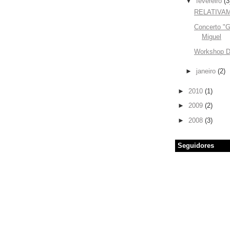
▼
fevereiro
(3
RELATIVA
Concerto "G
Miguel
Workshop De
►
janeiro
(2)
►
2010
(1)
►
2009
(2)
►
2008
(3)
Seguidores