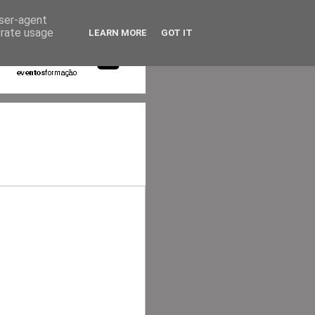
user-agent
erate usage
LEARN MORE
GOT IT