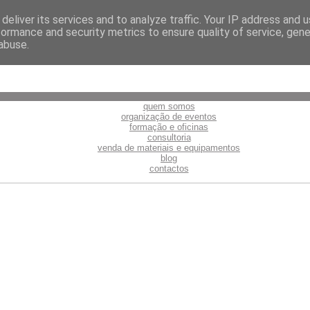
deliver its services and to analyze traffic. Your IP address and 
formance and security metrics to ensure quality of service, gen
abuse.
quem somos
organização de eventos
formação e oficinas
consultoria
venda de materiais e equipamentos
blog
contactos