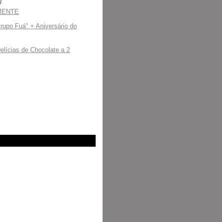
)
MENTE
rupo Fuá" + Aniversário do
lícias de Chocolate a 2