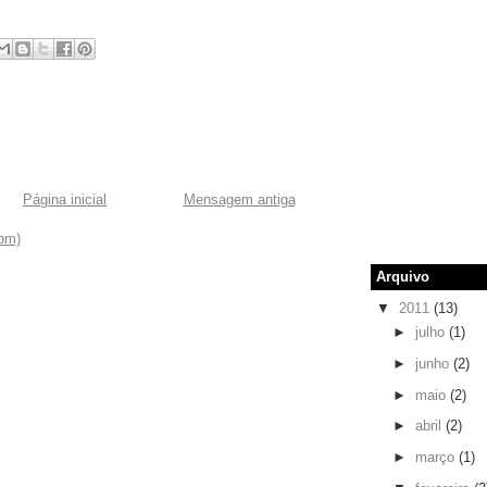
Página inicial
Mensagem antiga
om)
Arquivo
▼
2011
(13)
►
julho
(1)
►
junho
(2)
►
maio
(2)
►
abril
(2)
►
março
(1)