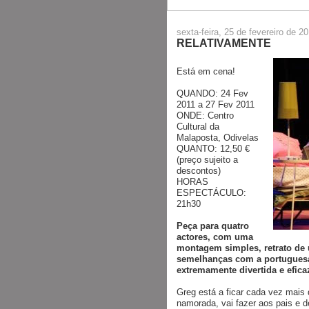
sexta-feira, 25 de fevereiro de 2
RELATIVAMENTE
Está em cena!
QUANDO: 24 Fev
2011 a 27 Fev 2011
ONDE: Centro
Cultural da
Malaposta, Odivelas
QUANTO: 12,50 €
(preço sujeito a
descontos)
HORAS
ESPECTÁCULO:
21h30
Peça para quatro
actores, com uma
montagem simples, retrato de
semelhanças com a portugues
extremamente divertida e efica
Greg está a ficar cada vez mais 
namorada, vai fazer aos pais e de