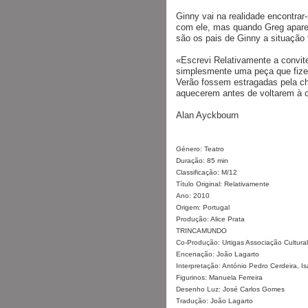
Ginny vai na realidade encontrar
com ele, mas quando Greg aparec
são os pais de Ginny a situação t
«Escrevi Relativamente a convit
simplesmente uma peça que fizes
Verão fossem estragadas pela ch
aquecerem antes de voltarem à 
Alan Ayckbourn
Género: Teatro
Duração: 85 min
Classificação: M/12
Título Original: Relativamente
Ano: 2010
Origem: Portugal
Produção: Alice Prata
TRINCAMUNDO
Co-Produção: Urtigas Associação Cultural
Encenação: João Lagarto
Interpretação: António Pedro Cerdeira, I
Figurinos: Manuela Ferreira
Desenho Luz: José Carlos Gomes
Tradução: João Lagarto