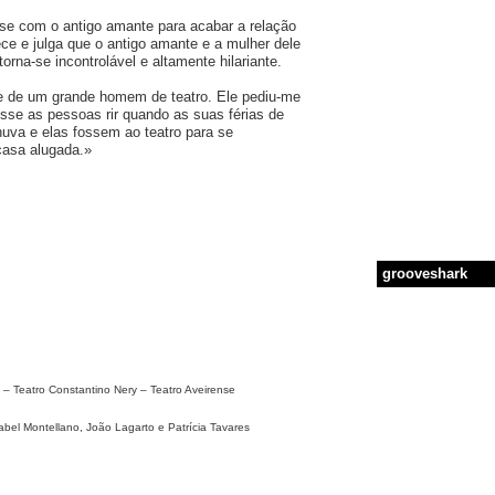
-se com o antigo amante para acabar a relação
e e julga que o antigo amante e a mulher dele
orna-se incontrolável e altamente hilariante.
e de um grande homem de teatro. Ele pediu-me
se as pessoas rir quando as suas férias de
uva e elas fossem ao teatro para se
casa alugada.»
grooveshark
 – Teatro Constantino Nery – Teatro Aveirense
sabel Montellano, João Lagarto e Patrícia Tavares