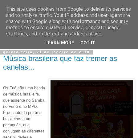
This site uses cookies from Google to deliver its services
and to analyze traffic. Your IP address and user-agent are
shared with Google along with performance and security
metrics to ensure quality of service, generate usage
statistics, and to detect and address abuse.
LEARN MORE
GOT IT
quinta-feira, 21 de janeiro de 2010
Música brasileira que faz tremer as
canelas...
Os Fuá são uma banda
de música brasileira,
que assenta no Samba,
no Forró e no MPB.
É constituída por três
brasileiros e um
português, que
conjugam as diferentes
sensibilidades e